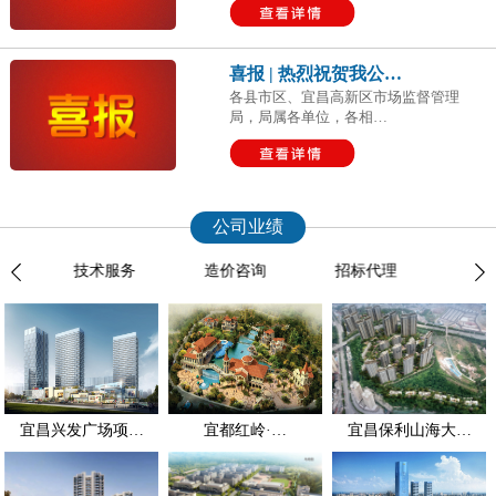
喜报 | 热烈祝贺我公…
各县市区、宜昌高新区市场监督管理
局，局属各单位，各相…
公司业绩
理
技术服务
造价咨询
招标代理
司法鉴
宜昌兴发广场项…
宜都红岭·…
宜昌保利山海大…