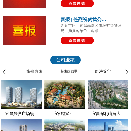
喜报 | 热烈祝贺我公…
各县市区、宜昌高新区市场监督管理
局，局属各单位，各相…
公司业绩
服务
造价咨询
招标代理
司法鉴定
全过
宜昌兴发广场项…
宜都红岭·…
宜昌保利山海大…