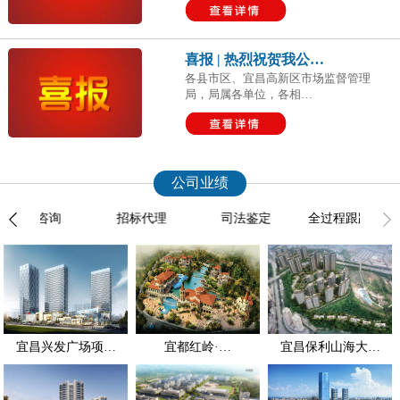
喜报 | 热烈祝贺我公…
各县市区、宜昌高新区市场监督管理
局，局属各单位，各相…
公司业绩
造价咨询
招标代理
司法鉴定
全过程跟踪审计
宜昌兴发广场项…
宜都红岭·…
宜昌保利山海大…