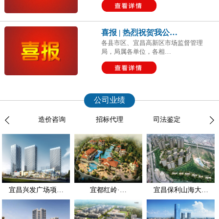
喜报 | 热烈祝贺我公…
各县市区、宜昌高新区市场监督管理
局，局属各单位，各相…
公司业绩
服务
造价咨询
招标代理
司法鉴定
全过
宜昌兴发广场项…
宜都红岭·…
宜昌保利山海大…