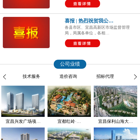
喜报 | 热烈祝贺我公…
各县市区、宜昌高新区市场监督管理
局，局属各单位，各相…
公司业绩
理
技术服务
造价咨询
招标代理
司法
宜昌兴发广场项…
宜都红岭·…
宜昌保利山海大…