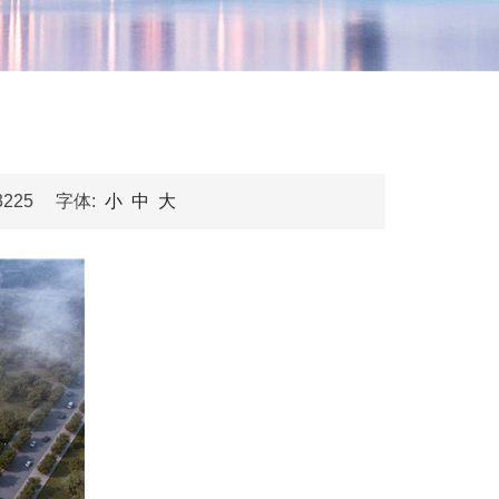
园
3225 字体:
小
中
大