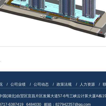
务
况
公司业绩
公司动态
政策法规
人力资源
中国(湖北)自贸区宜昌片区发展大道57-6号三峡云计算大厦A栋1
17-6387419 6484030 邮箱：827942357@qq.com