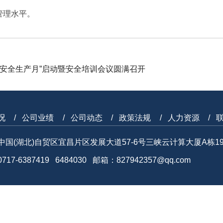
管理水平。
“安全生产月”启动暨安全培训会议圆满召开
况
公司业绩
公司动态
政策法规
人力资源
中国(湖北)自贸区宜昌片区发展大道57-6号三峡云计算大厦A栋1
17-6387419 6484030 邮箱：827942357@qq.com
声明
|
版权声明
Copyright©2001-2028 湖北三峡建设项目管理股份有限公司 A