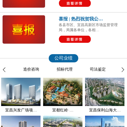
喜报 | 热烈祝贺我公…
各县市区、宜昌高新区市场监督管理
局，局属各单位，各相…
公司业绩
服务
造价咨询
招标代理
司法鉴定
全过
宜昌兴发广场项…
宜都红岭·…
宜昌保利山海大…