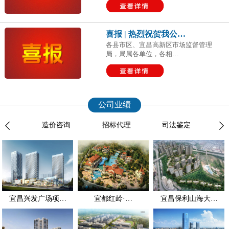
喜报 | 热烈祝贺我公…
各县市区、宜昌高新区市场监督管理
局，局属各单位，各相…
公司业绩
服务
造价咨询
招标代理
司法鉴定
全过
宜昌兴发广场项…
宜都红岭·…
宜昌保利山海大…